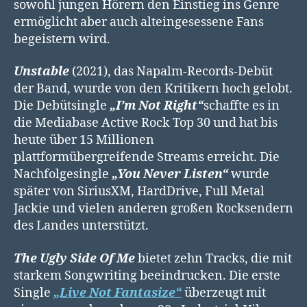
sowohl jungen Hörern den Einstieg ins Genre
ermöglicht aber auch alteingesessene Fans
begeistern wird.
Unstable
(2021), das Napalm-Records-Debüt
der Band, wurde von den Kritikern hoch gelobt.
Die Debütsingle
„I’m Not Right“
schaffte es in
die Mediabase Active Rock Top 30 und hat bis
heute über 15 Millionen
plattformübergreifende Streams erreicht. Die
Nachfolgesingle
„You Never Listen“
wurde
später von SiriusXM, HardDrive, Full Metal
Jackie und vielen anderen großen Rocksendern
des Landes unterstützt.
The Ugly Side Of Me
bietet zehn Tracks, die mit
starkem Songwriting beeindrucken. Die erste
Single
„Live Not Fantasize“
überzeugt mit