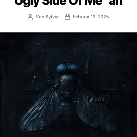
Ugly Side Of Me“ an
Von
Sylvie
Februar 12, 2025
Beitragsautor
Veröffentlichungsdatum