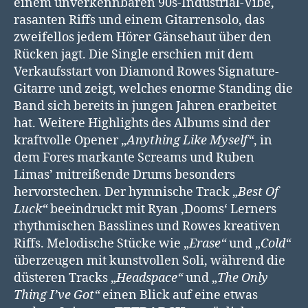
einem unverkennbaren 90s-Industrial-Vibe,
rasanten Riffs und einem Gitarrensolo, das
zweifellos jedem Hörer Gänsehaut über den
Rücken jagt. Die Single erschien mit dem
Verkaufsstart von Diamond Rowes Signature-
Gitarre und zeigt, welches enorme Standing die
Band sich bereits in jungen Jahren erarbeitet
hat. Weitere Highlights des Albums sind der
kraftvolle Opener „
Anything Like Myself“
, in
dem Fores markante Screams und Ruben
Limas’ mitreißende Drums besonders
hervorstechen. Der hymnische Track „
Best Of
Luck“
beeindruckt mit Ryan ‚Dooms‘ Lerners
rhythmischen Basslines und Rowes kreativen
Riffs. Melodische Stücke wie „
Erase“
und „
Cold“
überzeugen mit kunstvollen Soli, während die
düsteren Tracks „
Headspace“
und „
The Only
Thing I’ve Got“
einen Blick auf eine etwas