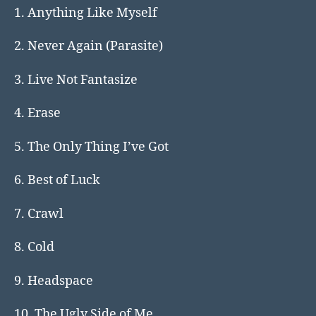
1. Anything Like Myself
2. Never Again (Parasite)
3. Live Not Fantasize
4. Erase
5. The Only Thing I’ve Got
6. Best of Luck
7. Crawl
8. Cold
9. Headspace
10. The Ugly Side of Me