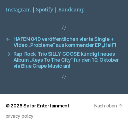
Instagram
|
Spotify
|
Bandcamp
←
HAFEN 040 veröffentlichen vierte Single +
Video „Probleme” aus kommender EP „Hell”!
→
Rap-Rock-Trio SILLY GOOSE kündigt neues
Album „Keys To The City“ für den 10. Oktober
via Blue Grape Music an!
© 2026
Sailor Entertainment
Nach oben
↑
privacy policy