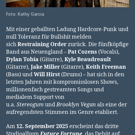
Foto: Kathy Garcia
Mit einer geballten Ladung Hardcore-Punk und
null Toleranz für Bullshit melden
sich
Restraining Order
zurück. Die fünfköpfige
Band aus Neuengland –
Pat
Cozens
(Vocals),
Dylan
Tobia
(Gitarre),
Kyle
Beaudreault
(Gitarre),
Jake
Miller
(Gitarre),
Keith
Freeman
(Bass) und
Will
Hirst
(Drums) – hat sich in den
letzten Jahren mit kompromisslosen Shows,
millionenfach gestreamten Songs und
medialem Support von
u.a.
Stereogum
und
Brooklyn Vegan
als eine der
aufregendsten Stimmen im Genre etabliert.
Am
12. September 2025
erscheint das dritte
Studioalbum
Future Fortune
, das Debüt auf