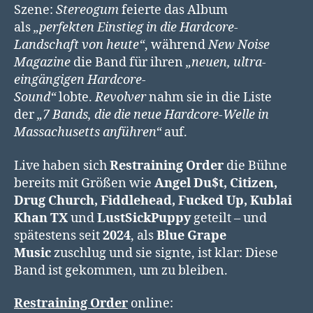
Szene:
Stereogum
feierte das Album
als
„perfekten Einstieg in die Hardcore-
Landschaft von heute“
, während
New Noise
Magazine
die Band für ihren
„neuen, ultra-
eingängigen Hardcore-
Sound“
lobte.
Revolver
nahm sie in die Liste
der
„7 Bands, die die neue Hardcore-Welle in
Massachusetts anführen“
auf.
Live haben sich
Restraining Order
die Bühne
bereits mit Größen wie
Angel Du$t, Citizen,
Drug Church, Fiddlehead, Fucked Up, Kublai
Khan TX
und
LustSickPuppy
geteilt – und
spätestens seit
2024
, als
Blue Grape
Music
zuschlug und sie signte, ist klar: Diese
Band ist gekommen, um zu bleiben.
Restraining Order
online: