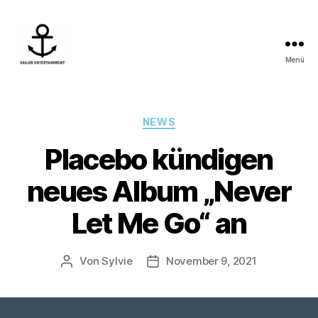
Menü
Sailor
Entertainment
Kategorien
NEWS
Placebo kündigen
neues Album „Never
Let Me Go“ an
Von
Sylvie
November 9, 2021
Beitragsautor
Veröffentlichungsdatum