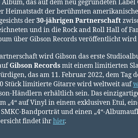
ste Album, das auf dem neu gegründeten Label
 der Heimatstadt der berühmten amerikanisc
gesichts der
30-jährigen Partnerschaft
zwis
hneten und in die Rock and Roll Hall of
Album über Gibson Records veröffentlicht wi
 Partnerschaft wird Gibson das erste Studioa
auf
Gibson Records
mit einem limitierten Sl
ürdigen, das am 11. Februar 2022, dem Tag d
0 Stück limitierte Gitarre wird weltweit auf
w
on-Händlern erhältlich sein. Das einzigartig
4“ auf Vinyl in einem exklusiven Etui, eine
es SMKC-Bandporträt und einen „4“-Albumaufk
ersicht findet ihr
hier
.