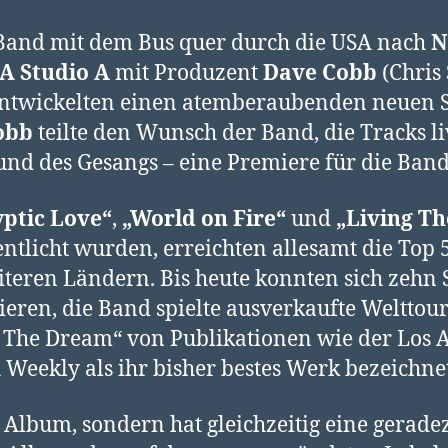
Band mit dem Bus quer durch die USA nach
N
A Studio A
mit Produzent
Dave Cobb
(Chris 
 entwickelten einen atemberaubenden neuen S
obb
teilte den Wunsch der Band, die Tracks 
 und des Gesangs – eine Premiere für die Band
ptic Love“
,
„World on Fire“
und
„Living T
tlicht wurden, erreichten allesamt die Top 5
teren Ländern. Bis heute konnten sich zehn S
zieren, die Band spielte ausverkaufte Weltto
 The Dream“ von Publikationen wie der Los A
Weekly als ihr bisher bestes Werk bezeichne
Album, sondern hat gleichzeitig eine geradez