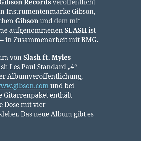
Gibson Records
veröffentlicht
hen Instrumentenmarke Gibson,
chen
Gibson
und dem mit
 Fame aufgenommenen
SLASH
ist
rd – in Zusammenarbeit mit BMG.
lbum von
Slash ft. Myles
ash Les Paul Standard „4“
er Albumveröffentlichung,
ww.gibson.com
und bei
e Gitarrenpaket enthält
 Dose mit vier
leber. Das neue Album gibt es