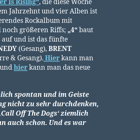
er Is Rising“
, die diese Woche
em Jahrzehnt und vier Alben ist
sierendes Rockalbum mit
 noch größeren Riffs;
„4“
baut
s
auf und ist das fünfte
NEDY
(Gesang),
BRENT
rre & Gesang).
Hier
kann man
, und
hier
kann man das neue
lich spontan und im Geiste
ng nicht zu sehr durchdenken,
Call Off The Dogs‘ ziemlich
nn auch schon. Und es war