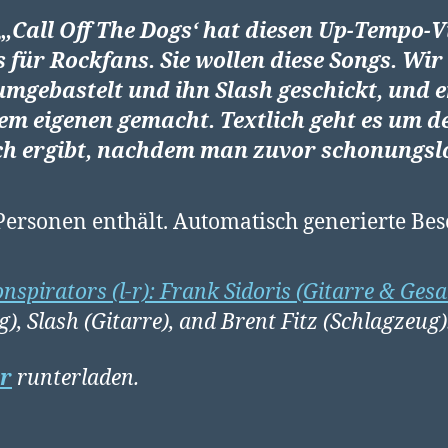
„
‚Call Off The Dogs‘ hat diesen Up-Tempo-Vib
 für Rockfans. Sie wollen diese Songs. Wir
mgebastelt und ihn Slash geschickt, und e
nem eigenen gemacht. Textlich geht es um 
ch ergibt, nachdem man zuvor schonungslo
nspirators (l-r): Frank Sidoris (Gitarre & Ges
), Slash (Gitarre), and
Brent Fitz (Schlagzeug)
er
runterladen.