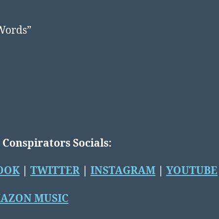
Words”
e Conspirators
Socials:
OOK
|
TWITTER
|
INSTAGRAM
|
YOUTUBE
AZON MUSIC