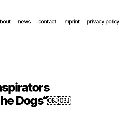
bout
news
contact
imprint
privacy policy
nspirators
f The Dogs“￼￼