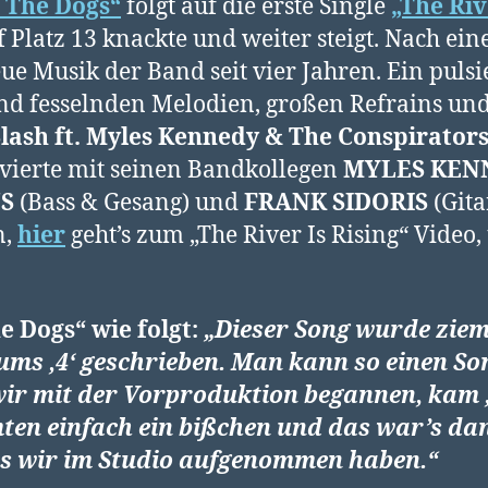
f The Dogs“
folgt auf die erste Single
„The Riv
 Platz 13 knackte und weiter steigt. Nach ein
eue Musik der Band seit vier Jahren. Ein pul
d fesselnden Melodien, großen Refrains und
lash ft. Myles Kennedy & The Conspirator
vierte mit seinen Bandkollegen
MYLES KEN
S
(Bass & Gesang) und
FRANK SIDORIS
(Gita
n,
hier
geht’s zum „The River Is Rising“ Video
he Dogs“
wie folgt:
„Dieser Song wurde ziem
ums ‚4‘ geschrieben. Man kann so einen So
s wir mit der Vorproduktion begannen, kam ‚
ten einfach ein bißchen und das war’s da
was wir im Studio aufgenommen haben.“