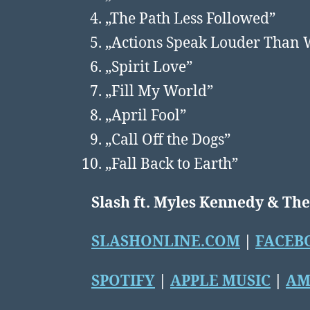
„The Path Less Followed”
„Actions Speak Louder Than 
„Spirit Love”
„Fill My World”
„April Fool”
„Call Off the Dogs”
„Fall Back to Earth”
Slash ft. Myles Kennedy & Th
SLASHONLINE.COM
|
FACEB
SPOTIFY
|
APPLE MUSIC
|
AM