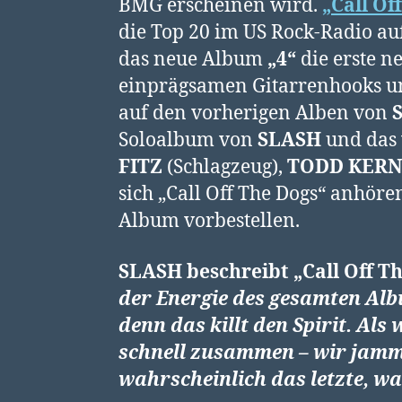
BMG erscheinen wird.
„Call Of
die Top 20 im US Rock-Radio auf
das neue Album
„4“
die erste n
einprägsamen Gitarrenhooks un
auf den vorherigen Alben von
S
Soloalbum von
SLASH
und das 
FITZ
(Schlagzeug),
TODD KERN
sich „Call Off The Dogs“ anhöre
Album vorbestellen.
SLASH
beschreibt
„Call Off T
der Energie des gesamten Alb
denn das killt den Spirit. Al
schnell zusammen – wir jamm
wahrscheinlich das letzte, 