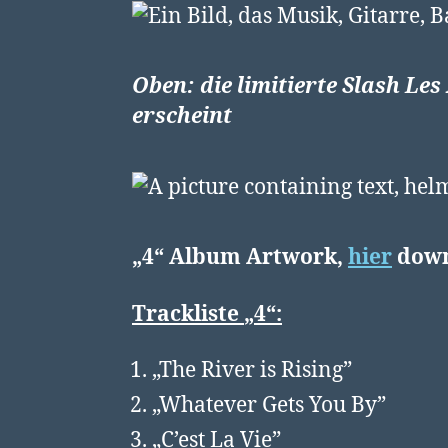
Oben: die limitierte
Slash Les
erscheint
„4“
Album Artwork,
hier
down
Trackliste
„4“:
„The River is Rising”
„Whatever Gets You By”
„C’est La Vie”