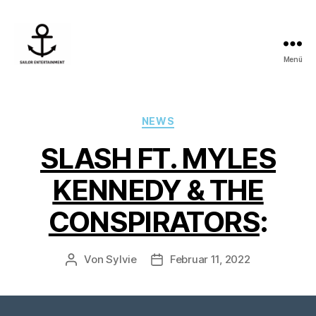
Menü
Sailor
Entertainment
Kategorien
NEWS
SLASH FT. MYLES
KENNEDY & THE
CONSPIRATORS
:
Von
Sylvie
Februar 11, 2022
Beitragsautor
Veröffentlichungsdatum