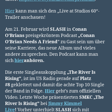
Hier
kann man sich den „Live at Studios 60“-
Trailer anschauen!
Am 21. Februar wird
SLASH
in
Conan
O’Brians
preisgekröntem Podcast
„Conan
O’Brian Needs A Friend
” zu Gast sein um über
seine Karriere, das neue Album und vieles
andere zu sprechen. Den Podcast kann man
sich
hier
anhören.
Die erste Singleauskopplung
„The River Is
Rising”
, ist im US Radio gerade auf
Platz
#8
geklettert und damit die achte Top 10 Single
der Band in Folge.
Hier
geht’s zum offiziellen
Video. Letzte Woche präsentierten
SMKC
„The
River Is Rising”
bei
Jimmy Kimmel
Live
!
Vorher unterhielt
SLASH
sich mit