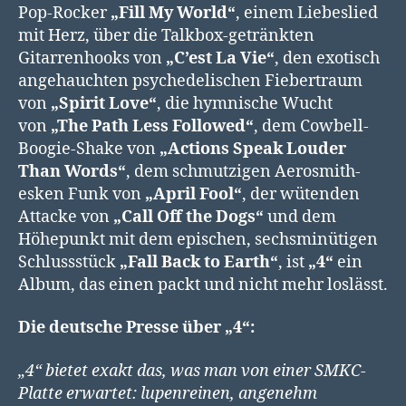
Pop-Rocker
„Fill My World“
, einem Liebeslied
mit Herz, über die Talkbox-getränkten
Gitarrenhooks von
„C’est La Vie“
, den exotisch
angehauchten psychedelischen Fiebertraum
von
„Spirit Love“
, die hymnische Wucht
von
„The Path Less Followed“
, dem Cowbell-
Boogie-Shake von
„Actions Speak Louder
Than Words“
, dem schmutzigen Aerosmith-
esken Funk von
„April Fool“
, der wütenden
Attacke von
„Call Off the Dogs“
und dem
Höhepunkt mit dem epischen, sechsminütigen
Schlussstück
„Fall Back to Earth“
,
ist
„4“
ein
Album, das einen packt und nicht mehr loslässt.
Die deutsche Presse über „4“:
„4“ bietet exakt das, was man von einer SMKC-
Platte erwartet: lupenreinen, angenehm