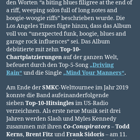
den Worten
“
a biting blues filigree at the end of
a riff, weeping solos full of long notes and
boogie-woogie riffs” beschrieben wurde. Die
Los Angeles Times fügte hinzu, dass das Album
voll von “unexpected funk, boogie, blues and
garage rock influences“ sei. Das Album
debütierte mit zehn
Top-10-
Chartplatzierungen
auf der ganzen Welt,
befeuert durch den Top-5-Song
„Driving
Rain“
und die Single
„Mind Your Manners“
.
Am Ende der
SMKC
-Welttournee im Jahr 2019
konnte die Band aufeinanderfolgende
sieben
Top-10-Hitsingles
im US-Radio
verzeichnen. Als erste neue Musik seit drei
Jahren werden Slash und Myles Kennedy
zusammen mit ihren
Co-Conspirators
–
Todd
Kerns
,
Brent Fitz
und
Frank Sidoris
– am 11.