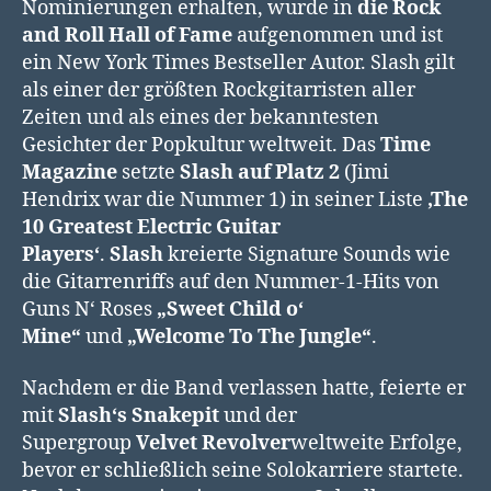
Nominierungen erhalten, wurde in
die Rock
and Roll Hall of Fame
aufgenommen und ist
ein New York Times Bestseller Autor. Slash gilt
als einer der größten Rockgitarristen aller
Zeiten und als eines der bekanntesten
Gesichter der Popkultur weltweit. Das
Time
Magazine
setzte
Slash auf Platz 2
(Jimi
Hendrix war die Nummer 1) in seiner Liste
‚The
10 Greatest Electric Guitar
Players‘
.
Slash
kreierte Signature Sounds wie
die Gitarrenriffs auf den Nummer-1-Hits von
Guns N‘ Roses
„Sweet Child o‘
Mine“
und
„Welcome To The Jungle“
.
Nachdem er die Band verlassen hatte, feierte er
mit
Slash‘s Snakepit
und der
Supergroup
Velvet Revolver
weltweite Erfolge,
bevor er schließlich seine Solokarriere startete.