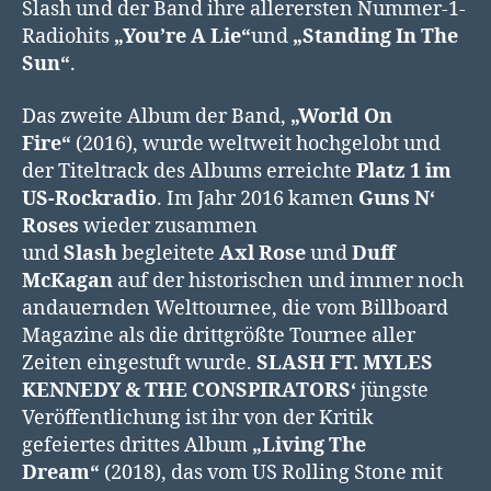
Slash und der Band ihre allerersten Nummer-1-
Radiohits
„You’re A Lie“
und
„Standing In The
Sun“
.
Das zweite Album der Band,
„World On
Fire“
(2016), wurde weltweit hochgelobt und
der Titeltrack des Albums erreichte
Platz 1 im
US-Rockradio
. Im Jahr 2016 kamen
Guns N‘
Roses
wieder zusammen
und
Slash
begleitete
Axl Rose
und
Duff
McKagan
auf der historischen und immer noch
andauernden Welttournee, die vom Billboard
Magazine als die drittgrößte Tournee aller
Zeiten eingestuft wurde.
SLASH FT. MYLES
KENNEDY & THE CONSPIRATORS‘
jüngste
Veröffentlichung ist ihr von der Kritik
gefeiertes drittes Album
„Living The
Dream“
(2018), das vom US Rolling Stone mit