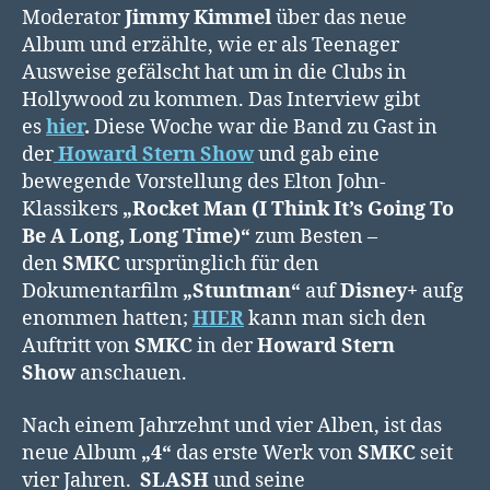
Moderator
Jimmy Kimmel
über das neue
Album und erzählte, wie er als Teenager
Ausweise gefälscht hat um in die Clubs in
Hollywood zu kommen. Das Interview gibt
es
hier
.
Diese Woche war die Band zu Gast in
der
Howard Stern Show
und gab eine
bewegende Vorstellung des Elton John-
Klassikers
„Rocket Man
(I Think It’s Going To
Be A Long, Long Time)“
zum Besten –
den
SMKC
ursprünglich für den
Dokumentarfilm
„Stuntman“
auf
Disney+
aufg
enommen hatten;
HIER
kann man sich den
Auftritt von
SMKC
in der
Howard Stern
Show
anschauen.
Nach einem Jahrzehnt und vier Alben, ist das
neue Album
„4“
das erste Werk von
SMKC
seit
vier Jahren.
SLASH
und seine