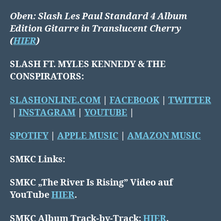
Oben:
Slash Les Paul Standard 4 Album
Edition Gitarre in Translucent Cherry
(
HIER
)
SLASH FT. MYLES KENNEDY & THE
CONSPIRATORS:
SLASHONLINE.COM
|
FACEBOOK
|
TWITTER
|
INSTAGRAM
|
YOUTUBE
|
SPOTIFY
|
APPLE MUSIC
|
AMAZON MUSIC
SMKC Links:
SMKC
„The River Is Rising”
Video auf
YouTube
HIER
.
SMKC Album Track-by-Track:
HIER
.