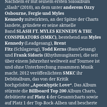
Nachdem er mit seinem ersten Soloalbum
„Slash“ (2010), an dem unter
anderem Ozzy
Osbourne, Fergie und Myles
Kennedy
mitwirkten, an der Spitze der Charts
landete, gründete er seine aktuelle
Band
SLASH FT. MYLES KENNEDY & THE
CONSPIRATORS (SMKC)
, bestehend aus
Myles
Kennedy
(Leadgesang),
Brent
Fitz
(Schlagzeug),
Todd
Kerns
(Bass/Gesang)
und
Frank Sidoris
(Rhythmusgitarre), die seit
über einem Jahrzehnt weltweit auf Tournee ist
und ohne Unterbrechung zusammen Musik
macht. 2012 veröffenlichten
SMKC
ihr
Debütalbum, das von der Kritik
hochgelobte
„Apocalyptic Love“
. Das Album
stürmte die
Billboard Top 200
Album Charts,
debütierte auf
Platz 4
der Gesamtcharts sowie
auf Platz 1 der Top-Rock-Alben und bescherte