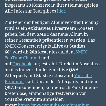
insgesamt 28 Konzerte in ihrer Heimat spielen.
Alle Infos zur Tour gibt es
hier.
Zur Feier der heutigen Albumveröffentlichung
wird es ein
exklusives Livestream
Konzert
geben, bei dem
SMKC
das neue Album in
seiner Gesamtheit präsentieren werden. Das
SMKC-Konzertereignis
„Live at Studios
60“
wird
ab 20h
kostenlos auf dem
SMKC
YouTube Channel
und
auf
Facebook
ausgestrahlt. Direkt im Anschluss
an das Konzert findet eine
Live Q&A
Afterparty
mit
Slash
exklusiv auf
YouTube
Premium
statt. Um an der Afterparty und dem
Q&A teilzunehmen, können sich Fans für eine
kostenlose, einmonatige Testversion von
YouTube Premium anmelden
unter:
https://www.youtube.com/premium
.