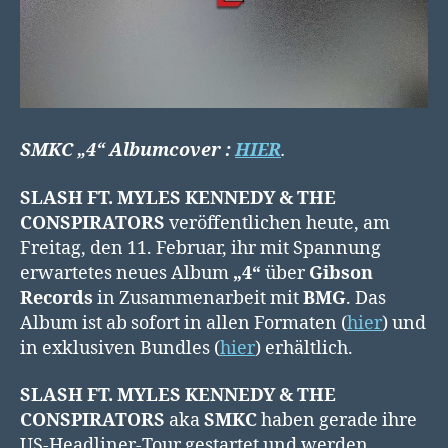
SMKC „4“
Albumcover :
HIER
.
SLASH FT.
MYLES KENNEDY & THE
CONSPIRATORS
veröffentlichen heute, am
Freitag, den 11. Februar, ihr mit Spannung
erwartetes neues Album
„4“
über
Gibson
Records
in Zusammenarbeit mit
BMG
. Das
Album ist ab sofort in allen Formaten (
hier
) und
in exklusiven Bundles (
hier
) erhältlich.
SLASH FT. MYLES KENNEDY & THE
CONSPIRATORS
aka
SMKC
haben gerade ihre
US-Headliner-Tour gestartet und werden