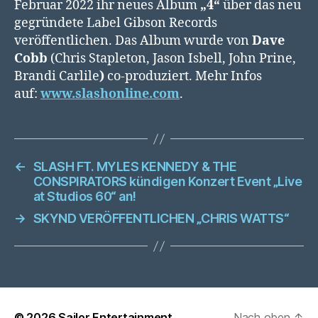
Februar 2022 ihr neues Album
„4“
über das neu
gegründete Label Gibson Records
veröffentlichen. Das Album wurde von
Dave
Cobb
(Chris Stapleton, Jason Isbell, John Prine,
Brandi Carlile
)
co-produziert. Mehr Infos
auf:
www.slashonline.com
.
←
SLASH FT. MYLES KENNEDY & THE
CONSPIRATORS kündigen Konzert Event „Live
at Studios 60“ an!
→
SKYND VERÖFFENTLICHEN „CHRIS WATTS“
© 2026
Sailor Entertainment
Nach oben
↑