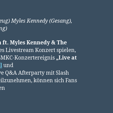
ug) Myles Kennedy (Gesang),
ng)
h ft. Myles Kennedy & The
es Livestream Konzert spielen,
 SMKC-Konzertereignis
„Live at
l
und
ve Q&A Afterparty mit Slash
eilzunehmen, können sich Fans
en