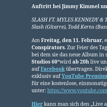
Auftritt bei Jimmy Kimmel un
SLASH FT. MYLES KENNEDY & THE
Slash (Gitarre), Todd Kerns (Ba
Am
Freitag, den 11. Februar
, 
Conspirators
. Zur Feier des T
bei dem sie das neue Album in
Studios 60“
wird
ab 20h
live un
auf
Facebook
übertragen. Direk
exklusiv auf
YouTube Premiu
für eine kostenlose, einmonat
unter:
https://www.youtube.co
Hier
kann man sich den „Live at