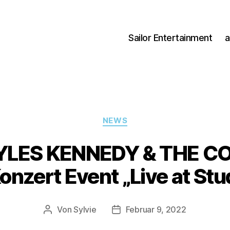
Sailor Entertainment
a
Kategorien
NEWS
MYLES KENNEDY & THE C
nzert Event „Live at Stu
Von
Sylvie
Februar 9, 2022
Beitragsautor
Veröffentlichungsdatum