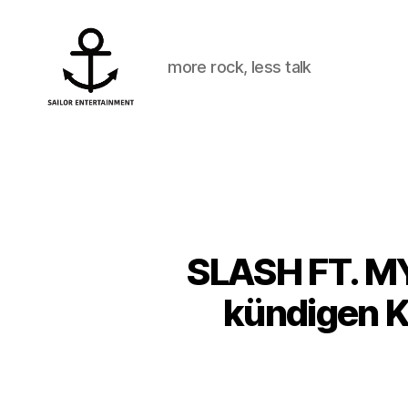
more rock, less talk
Sailor
Entertainment
SLASH FT. 
kündigen Ko