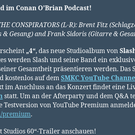
d im Conan O’Brian Podcast!
 CONSPIRATORS (L-R): Brent Fitz (Schlagze
ss & Gesang) and Frank Sidoris (Gitarre & Gesa
erscheint
„4“
, das neue Studioalbum von
Slas
ages werden Slash und seine Band ein exklusiv
 seiner Gesamtheit präsentieren werden. Das
d kostenlos auf dem
SMKC YouTube Channe
t im Anschluss an das Konzert findet eine Li
m
statt. Um an der Afterparty und dem Q&A t
ige Testversion von YouTube Premium anmeld
m/premium
.
 Studios 60“-Trailer anschauen!