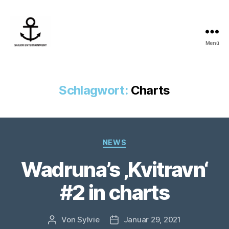
Menü
Sailor
Entertainment
Schlagwort:
Charts
Kategorien
NEWS
Wadruna’s ‚Kvitravn‘
#2 in charts
Von
Sylvie
Januar 29, 2021
Beitragsautor
Veröffentlichungsdatum