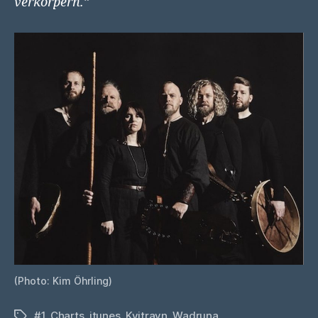
verkörpern.”
(Photo: Kim Öhrling)
#1
,
Charts
,
itunes
,
Kvitravn
,
Wadruna
Schlagwörter