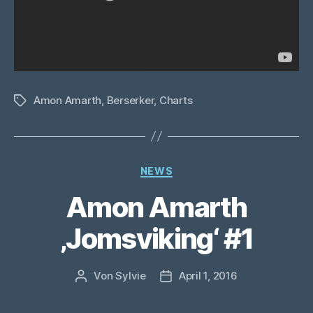
Amon Amarth
,
Berserker
,
Charts
Schlagwörter
Kategorien
NEWS
Amon Amarth
‚Jomsviking‘ #1
Von
Sylvie
April 1, 2016
Beitragsautor
Veröffentlichungsdatum