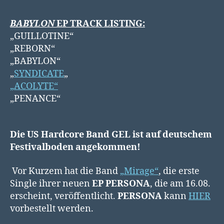
BABYLON
EP TRACK LISTING:
„GUILLOTINE“
„REBORN“
„BABYLON“
„
SYNDICATE
„
„ACOLYTE“
„PENANCE“
Die US Hardcore Band GEL ist auf deutschem
Festivalboden angekommen!
Vor Kurzem hat die Band
„Mirage“
, die erste
Single ihrer neuen
EP PERSONA
, die am 16.08.
erscheint, veröffentlicht.
PERSONA
kann
HIER
vorbestellt werden.